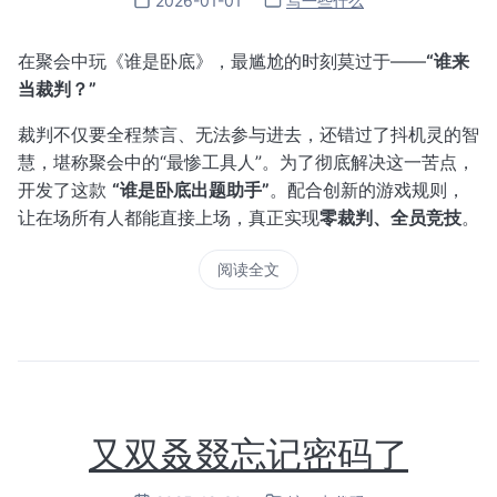
2026-01-01
写一些什么
在聚会中玩《谁是卧底》，最尴尬的时刻莫过于——
“谁来
当裁判？”
裁判不仅要全程禁言、无法参与进去，还错过了抖机灵的智
慧，堪称聚会中的“最惨工具人”。为了彻底解决这一苦点，
开发了这款
“谁是卧底出题助手”
。配合创新的游戏规则，
让在场所有人都能直接上场，真正实现
零裁判、全员竞技
。
阅读全文
又双叒叕忘记密码了