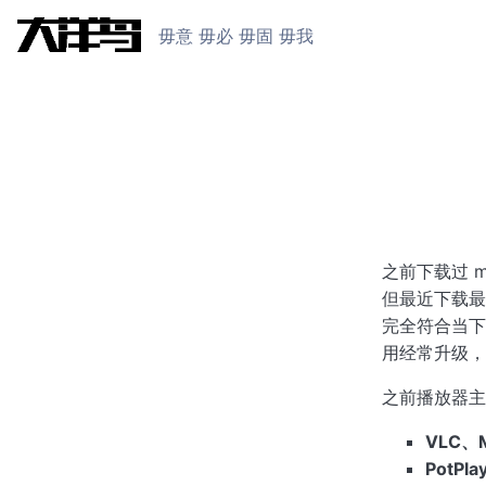
毋意 毋必 毋固 毋我
之前下载过 
但最近下载最
完全符合当下
用经常升级，
之前播放器主要用
VLC、
PotPla