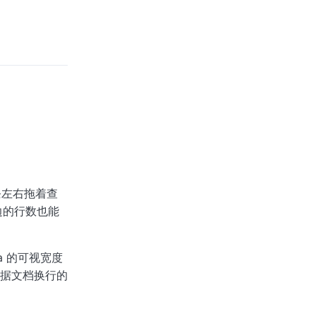
条左右拖着查
左边的行数也能
a 的可视宽度
据文档换行的