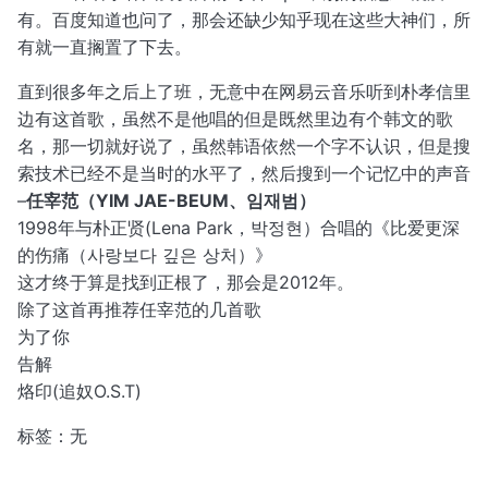
有。百度知道也问了，那会还缺少知乎现在这些大神们，所
有就一直搁置了下去。
直到很多年之后上了班，无意中在网易云音乐听到朴孝信里
边有这首歌，虽然不是他唱的但是既然里边有个韩文的歌
名，那一切就好说了，虽然韩语依然一个字不认识，但是搜
索技术已经不是当时的水平了，然后搜到一个记忆中的声音
–
任宰范（YIM JAE-BEUM、임재범）
1998年与朴正贤(Lena Park，박정현）合唱的《比爱更深
的伤痛（사랑보다 깊은 상처）》
这才终于算是找到正根了，那会是2012年。
除了这首再推荐任宰范的几首歌
为了你
告解
烙印(追奴O.S.T)
标签：无